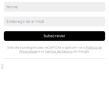
Subscrever
Este site é protegido pelo reCAPTCHA e aplicam-se a
Política de
Privacidade
e os
Termos de Serviço
do Google.
PUB.