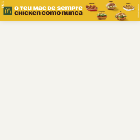
PUB.
Braga
Região
Desporto
Religião
Nacional
Internacional