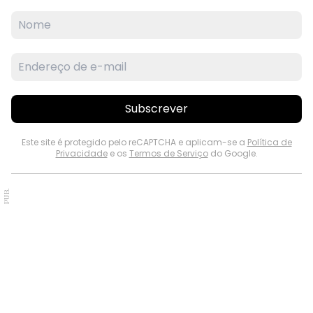
Subscrever
Este site é protegido pelo reCAPTCHA e aplicam-se a
Política de
Privacidade
e os
Termos de Serviço
do Google.
PUB.