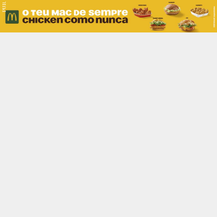
PUB.
Braga
Região
Desporto
Religião
Nacional
Internacional