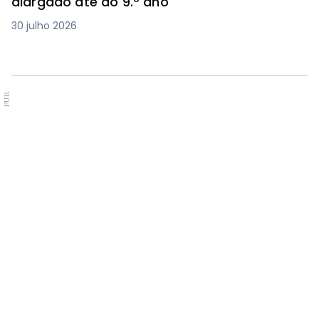
alargado até ao 9.º ano
30 julho 2026
PUB.