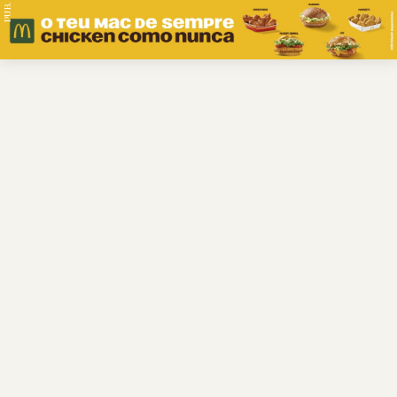
PUB.
Braga
Região
Desporto
Religião
Nacional
Internacional