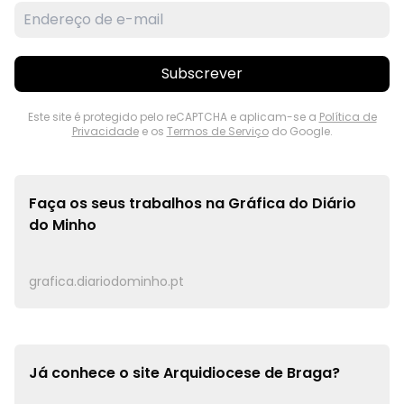
Subscrever
Este site é protegido pelo reCAPTCHA e aplicam-se a
Política de
Privacidade
e os
Termos de Serviço
do Google.
Faça os seus trabalhos na
Gráfica do Diário
do Minho
grafica.diariodominho.pt
Já conhece o site
Arquidiocese de Braga?