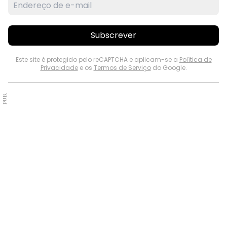
Subscrever
Este site é protegido pelo reCAPTCHA e aplicam-se a
Política de
Privacidade
e os
Termos de Serviço
do Google.
PUB.