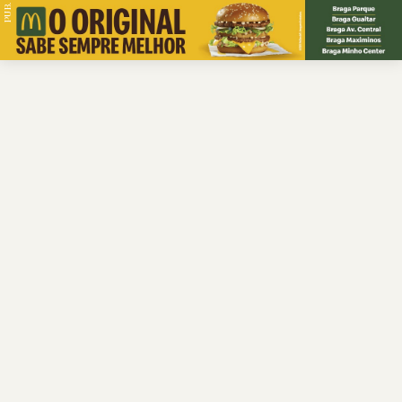
PUB.
Braga
Região
Desporto
Religião
Nacional
Internacional