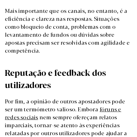
Mais importante que os canais, no entanto, é a
eficiência e clareza nas respostas. Situações
como bloqueio de conta, problemas com o
levantamento de fundos ou dúvidas sobre
apostas precisam ser resolvidas com agilidade e
competência.
Reputação e feedback dos
utilizadores
Por fim, a opinião de outros apostadores pode
ser um termómetro valioso. Embora
fóruns e
redes sociais
nem sempre ofereçam relatos
imparciais, tornar-se atento às experiências
relatadas por outros utilizadores pode ajudar a