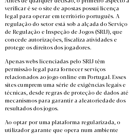
Antes de qualquer decisão, o primeiro aspecto a
verificar é se o site de apostas possui licença
legal para operar em território português. A
regulação do setor está sob a alçada do Serviço
de Regulação e Inspeção de Jogos (SRIJ), que
concede autorizações, fiscaliza atividades e
protege os direitos dos jogadores.
Apenas webs licenciadas pelo SRIJ têm
permissão legal para fornecer serviços
relacionados ao jogo online em Portugal. Esses
sites cumprem uma série de exigências legais e
técnicas, desde regras de proteção de dados até
mecanismos para garantir a aleatoriedade dos
resultados dos jogos.
Ao optar por uma plataforma regularizada, o
utilizador garante que opera num ambiente