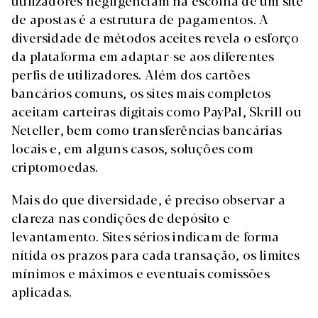
utilizadores negligenciam na escolha de um site
de apostas é a estrutura de pagamentos. A
diversidade de métodos aceites revela o esforço
da plataforma em adaptar-se aos diferentes
perfis de utilizadores. Além dos cartões
bancários comuns, os sites mais completos
aceitam carteiras digitais como PayPal, Skrill ou
Neteller, bem como transferências bancárias
locais e, em alguns casos, soluções com
criptomoedas.
Mais do que diversidade, é preciso observar a
clareza nas condições de depósito e
levantamento. Sites sérios indicam de forma
nítida os prazos para cada transação, os limites
mínimos e máximos e eventuais comissões
aplicadas.