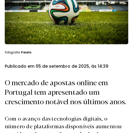
Fotografia
Pexels
Publicado em 05 de setembro de 2025, às 14:39
O mercado de apostas online em
Portugal tem apresentado um
crescimento notável nos últimos anos.
Com o avanço das tecnologias digitais, o
número de plataformas disponíveis aumentou