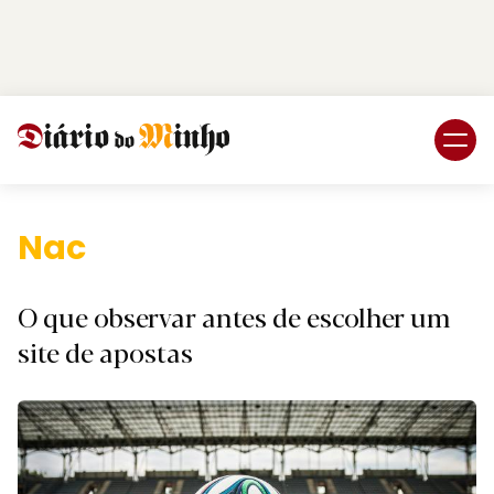
Login
Subscreva DM
Nacional.
O que observar antes de escolher um
site de apostas