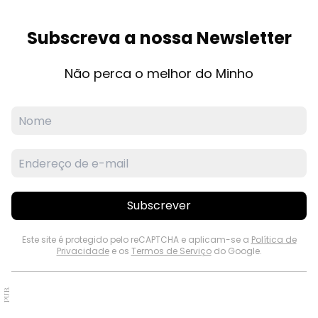
Subscreva a nossa Newsletter
Não perca o melhor do Minho
Subscrever
Este site é protegido pelo reCAPTCHA e aplicam-se a
Política de
Privacidade
e os
Termos de Serviço
do Google.
PUB.