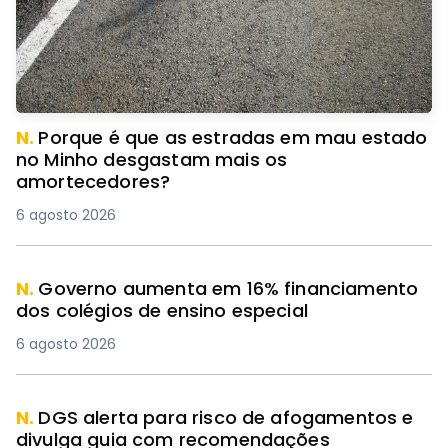
N.
Porque é que as estradas em mau estado
no Minho desgastam mais os
amortecedores?
6 agosto 2026
N.
Governo aumenta em 16% financiamento
dos colégios de ensino especial
6 agosto 2026
N.
DGS alerta para risco de afogamentos e
divulga guia com recomendações