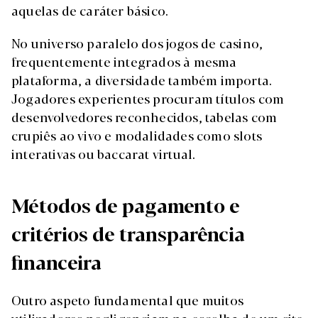
aquelas de caráter básico.
No universo paralelo dos jogos de casino,
frequentemente integrados à mesma
plataforma, a diversidade também importa.
Jogadores experientes procuram títulos com
desenvolvedores reconhecidos, tabelas com
crupiês ao vivo e modalidades como slots
interativas ou baccarat virtual.
Métodos de pagamento e
critérios de transparência
financeira
Outro aspeto fundamental que muitos