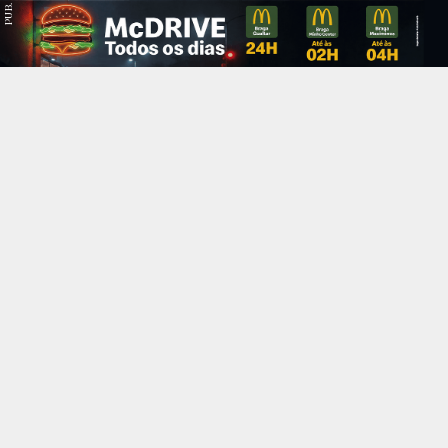
PUB.
Braga
Região
Desporto
Religião
Nacional
Internacional