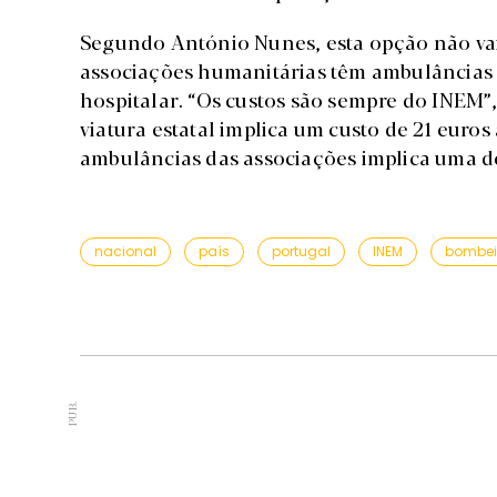
Segundo António Nunes, esta opção não vai 
associações humanitárias têm ambulâncias p
hospitalar. “Os custos são sempre do INEM”,
viatura estatal implica um custo de 21 euro
ambulâncias das associações implica uma de
nacional
país
portugal
INEM
bombei
PUB.