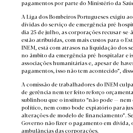
pagamentos por parte do Ministério da Saúd
A Liga dos Bombeiros Portugueses exigiu ao
dívidas do serviço de emergência pré-hospit
dia 25 de julho, as corporações recusar-se-
estão atribuídas, com mais custos para o Es
INEM, está com atrasos na liquidação dos s
no âmbito da emergência pré-hospitalar e iss
associações humanitárias e, apesar de have
pagamentos, isso não tem acontecido”, disse
A comissão de trabalhadores do INEM culpa 
de gerência nem ter feito reforço orçamenta
sublinhou que o instituto “não pode — nem
político, nem como bode expiatório para jus
alterações de modelo de financiamento”. S
Governo não fizer o pagamento em dívida, 
ambulâncias das corporações.