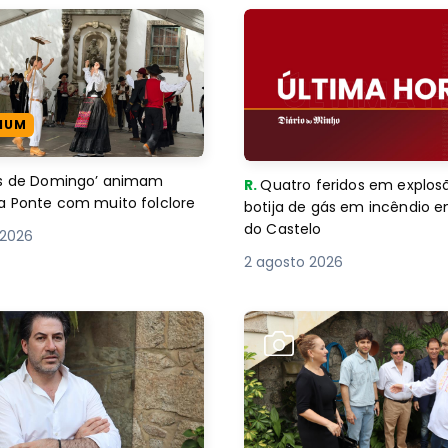
IUM
es de Domingo’ animam
R.
Quatro feridos em explos
a Ponte com muito folclore
botija de gás em incêndio 
do Castelo
 2026
2 agosto 2026