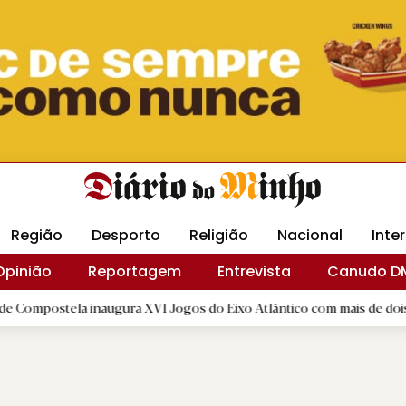
Revista Minha
Gráfica DM
Livraria DM
Arquidio
Região
Desporto
Religião
Nacional
Inte
Opinião
Reportagem
Entrevista
Canudo D
la inaugura XVI Jogos do Eixo Atlântico com mais de dois mil atletas