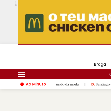
PUB.
DMtv
Hoje
17ºC
28ºC
Braga
Ao Minuto
alento e à inovação do mundo da moda
|
Santiago de Composte
D.