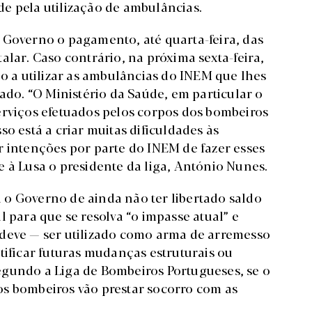
e pela utilização de ambulâncias.
 Governo o pagamento, até quarta-feira, das
alar. Caso contrário, na próxima sexta-feira,
ão a utilizar as ambulâncias do INEM que lhes
tado. “O Ministério da Saúde, em particular o
erviços efetuados pelos corpos dos bombeiros
o está a criar muitas dificuldades às
r intenções por parte do INEM de fazer esses
 à Lusa o presidente da liga, António Nunes.
o Governo de ainda não ter libertado saldo
l para que se resolva “o impasse atual” e
 deve — ser utilizado como arma de arremesso
tificar futuras mudanças estruturais ou
egundo a Liga de Bombeiros Portugueses, se o
os bombeiros vão prestar socorro com as