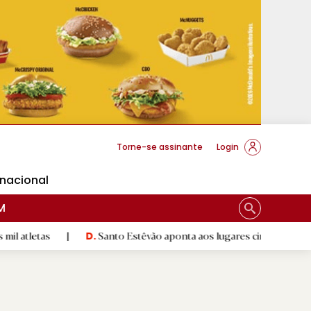
cese Braga
Torne-se assinante
Login
rnacional
M
|
Santo Estêvão aponta aos lugares cimeiros da Honra
|
D.