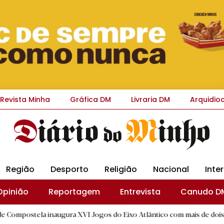
Revista Minha
Gráfica DM
Livraria DM
Arquidio
Região
Desporto
Religião
Nacional
Inte
Opinião
Reportagem
Entrevista
Canudo D
 inaugura XVI Jogos do Eixo Atlântico com mais de dois mil atletas