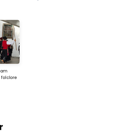
imam
folclore
r