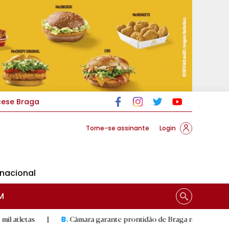
cese Braga
Torne-se assinante
Login
rnacional
M
|
Câmara garante prontidão de Braga no resgate animal
|
B.