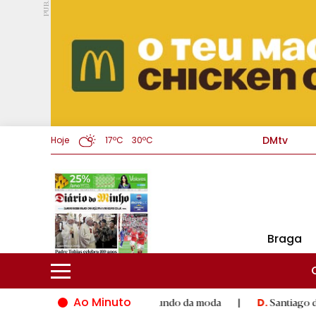
PUB.
DMtv
Hoje
17ºC
30ºC
Braga
Ao Minuto
lento e à inovação do mundo da moda
|
Santiago de Compostela
D.