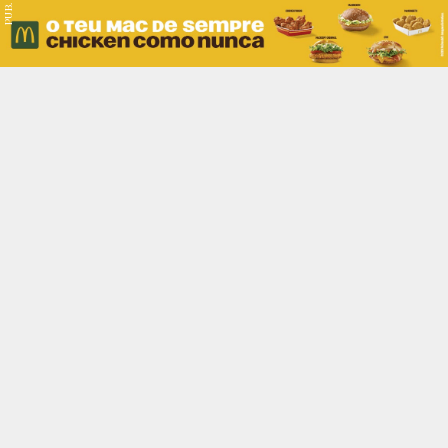
PUB.
Braga
Região
Desporto
Religião
Nacional
Internacional