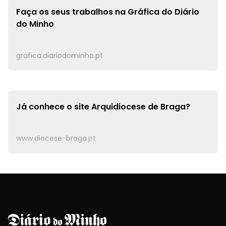
Faça os seus trabalhos na
Gráfica do Diário
do Minho
grafica.diariodominho.pt
Já conhece o site
Arquidiocese de Braga?
www.diocese-braga.pt