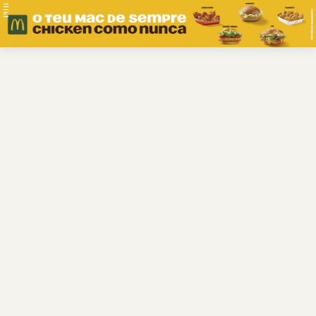
PUB.
Braga
Região
Desporto
Religião
Nacional
Internacional