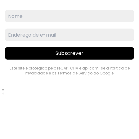
Subscrever
Este site é protegido pelo reCAPTCHA e aplicam-se a
Política de
Privacidade
e os
Termos de Serviço
do Google.
PUB.