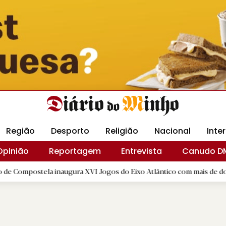
Revista Minha
Gráfica DM
Livraria DM
Arquidio
Região
Desporto
Religião
Nacional
Inte
Opinião
Reportagem
Entrevista
Canudo D
ela inaugura XVI Jogos do Eixo Atlântico com mais de dois mil atleta