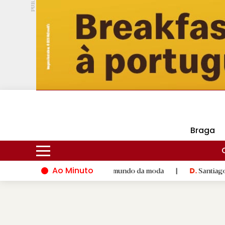
PUB.
DMtv
Hoje
17ºC
24ºC
Braga
Ao Minuto
 talento e à inovação do mundo da moda
|
Santiago de Compost
D.