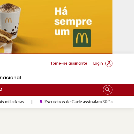
cese Braga
Torne-se assinante
Login
rnacional
M
s
|
Escuteiros de Garfe assinalam 30.º aniversário em setembr
R.