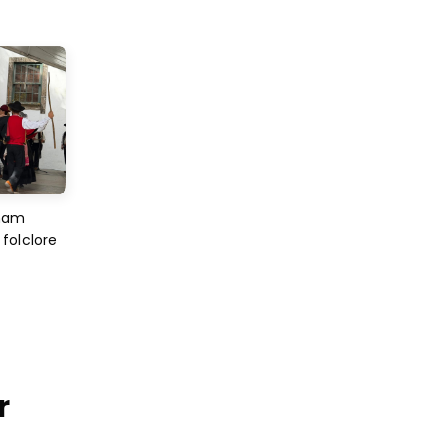
imam
folclore
r