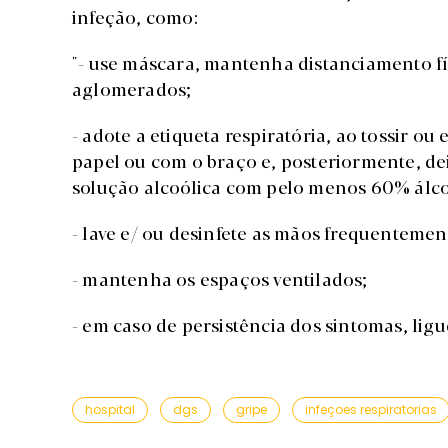
infeção, como:
"- use máscara, mantenha distanciamento fí
aglomerados;
- adote a etiqueta respiratória, ao tossir ou
papel ou com o braço e, posteriormente, dei
solução alcoólica com pelo menos 60% álco
- lave e/ ou desinfete as mãos frequentemen
- mantenha os espaços ventilados;
- em caso de persistência dos sintomas, ligu
hospital
dgs
gripe
infeçoes respiratorias