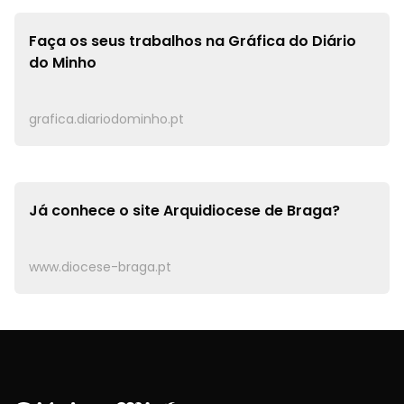
Faça os seus trabalhos na
Gráfica do Diário
do Minho
grafica.diariodominho.pt
Já conhece o site
Arquidiocese de Braga?
www.diocese-braga.pt