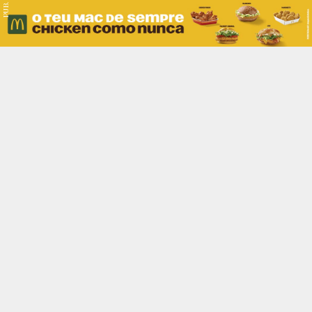
PUB.
Braga
Região
Desporto
Religião
Nacional
Internacional