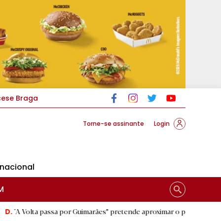
cese Braga
Torne-se assinante
Login
rnacional
M
assa por Guimarães” pretende aproximar o público do ciclismo
|