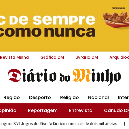
Revista Minha
Gráfica DM
Livraria DM
Arquidio
Região
Desporto
Religião
Nacional
Inte
Opinião
Reportagem
Entrevista
Canudo D
 do Eixo Atlântico com mais de dois mil atletas
|
"A Volta p
D.