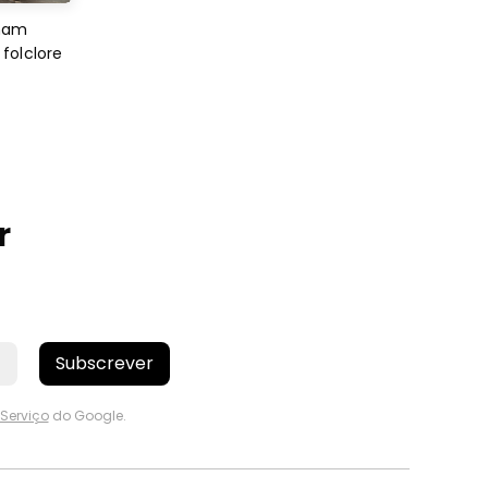
imam
folclore
r
Subscrever
Serviço
do Google.