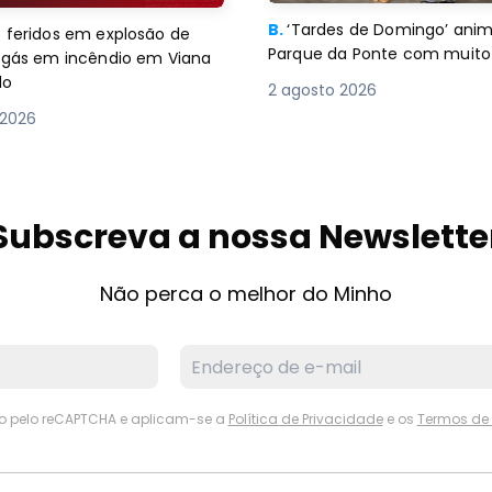
B.
‘Tardes de Domingo’ an
 feridos em explosão de
Parque da Ponte com muito 
e gás em incêndio em Viana
lo
2 agosto 2026
 2026
Subscreva a nossa Newslette
Não perca o melhor do Minho
ido pelo reCAPTCHA e aplicam-se a
Política de Privacidade
e os
Termos de 