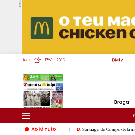
PUB.
DMtv
Hoje
17ºC
28ºC
Braga
Ao Minuto
do mundo da moda
|
Santiago de Compostela inaugura XVI Jogos
D.