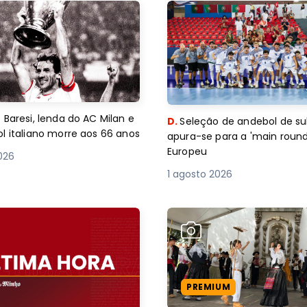
 Baresi, lenda do AC Milan e
D.
Seleção de andebol de su
l italiano morre aos 66 anos
apura-se para a 'main round
Europeu
2026
1 agosto 2026
PREMIUM