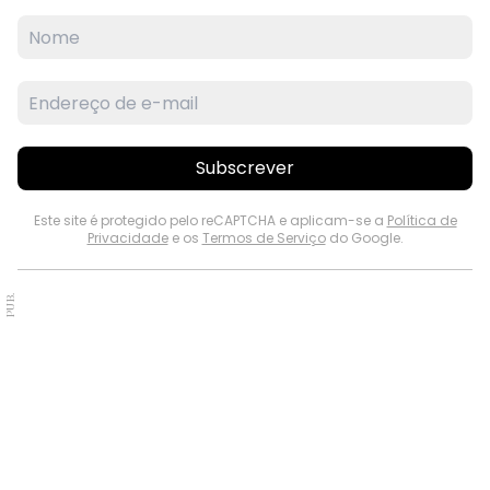
Subscrever
Este site é protegido pelo reCAPTCHA e aplicam-se a
Política de
Privacidade
e os
Termos de Serviço
do Google.
PUB.