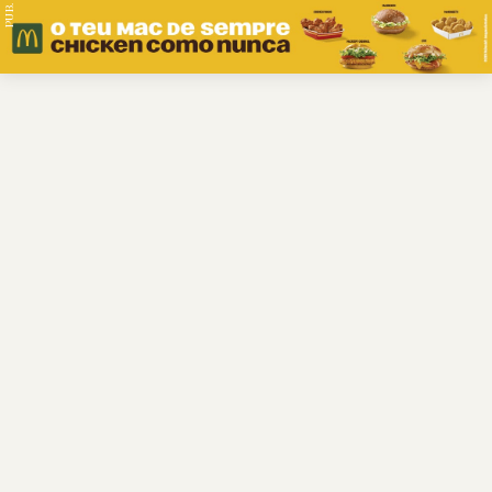
PUB.
Braga
Região
Desporto
Religião
Nacional
Internacional