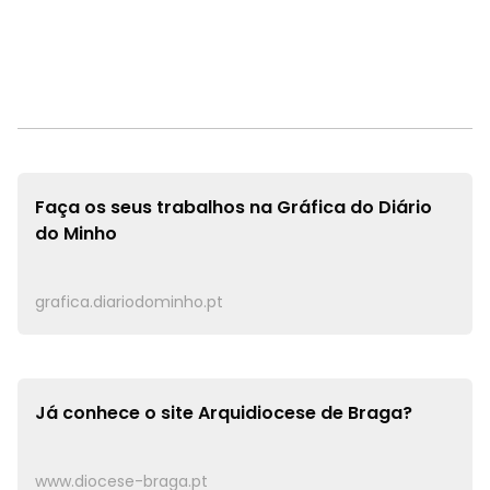
Faça os seus trabalhos na
Gráfica do Diário
do Minho
grafica.diariodominho.pt
Já conhece o site
Arquidiocese de Braga?
www.diocese-braga.pt