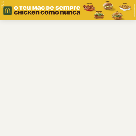
PUB.
Braga
Região
Desporto
Religião
Nacional
Internacional