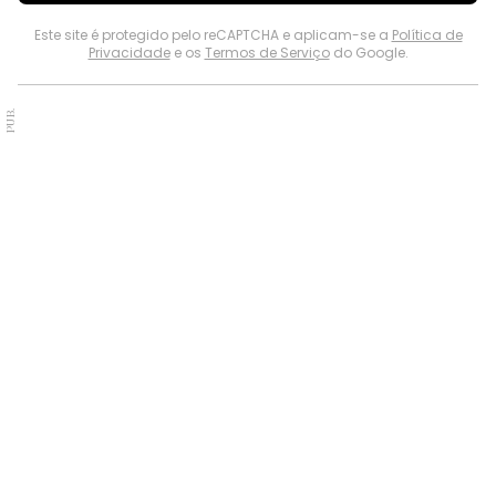
Este site é protegido pelo reCAPTCHA e aplicam-se a
Política de
Privacidade
e os
Termos de Serviço
do Google.
PUB.