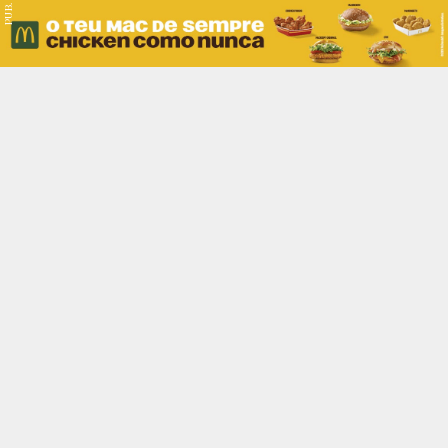
PUB.
Braga
Região
Desporto
Religião
Nacional
Internacional