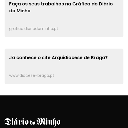
Faça os seus trabalhos na
Gráfica do Diário
do Minho
grafica.diariodominho.pt
Já conhece o site
Arquidiocese de Braga?
www.diocese-braga.pt