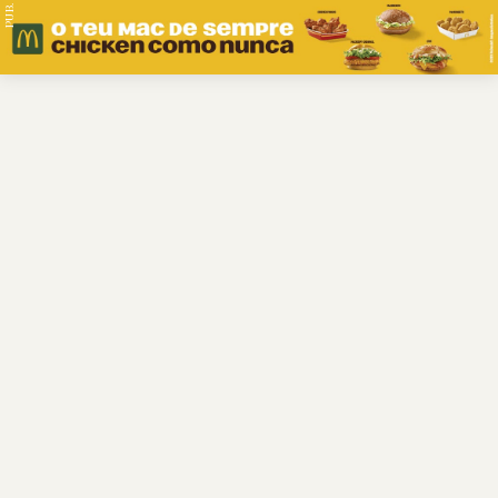
PUB.
Braga
Região
Desporto
Religião
Nacional
Internacional