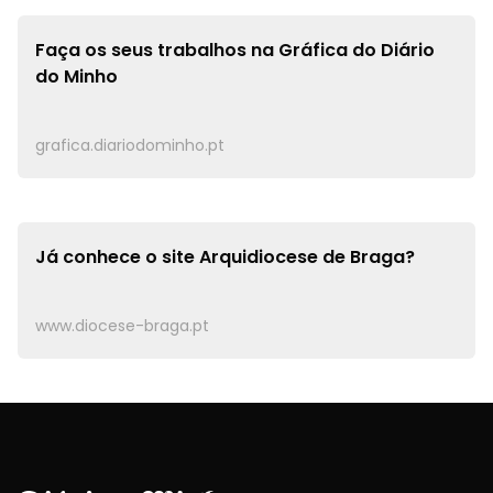
Faça os seus trabalhos na
Gráfica do Diário
do Minho
grafica.diariodominho.pt
Já conhece o site
Arquidiocese de Braga?
www.diocese-braga.pt