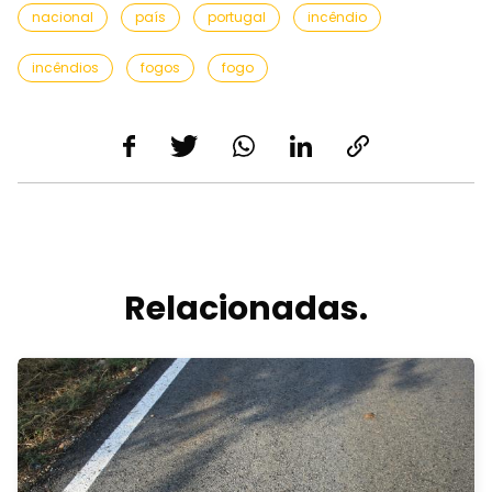
nacional
país
portugal
incêndio
incêndios
fogos
fogo
Relacionadas.