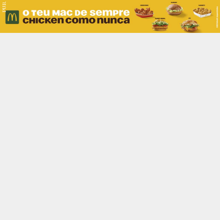
PUB.
Braga
Região
Desporto
Religião
Nacional
Internacional