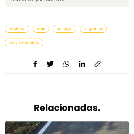
nacional
país
portugal
migrantes
policia maritima
Relacionadas.