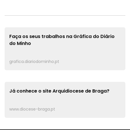
Faça os seus trabalhos na
Gráfica do Diário
do Minho
grafica.diariodominho.pt
Já conhece o site
Arquidiocese de Braga?
www.diocese-braga.pt