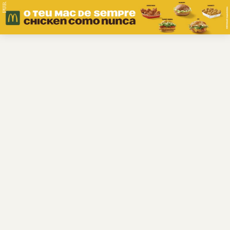
PUB.
Braga
Região
Desporto
Religião
Nacional
Internacional