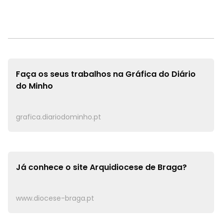
Faça os seus trabalhos na
Gráfica do Diário
do Minho
grafica.diariodominho.pt
Já conhece o site
Arquidiocese de Braga?
www.diocese-braga.pt