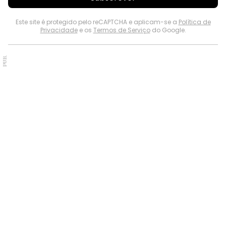
Este site é protegido pelo reCAPTCHA e aplicam-se a
Política de
Privacidade
e os
Termos de Serviço
do Google.
PUB.