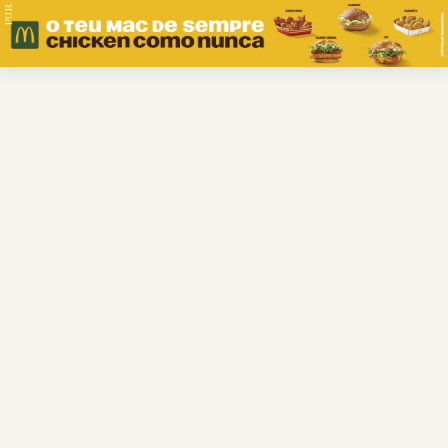
PUB.
Braga
Região
Desporto
Religião
Nacional
Internacional