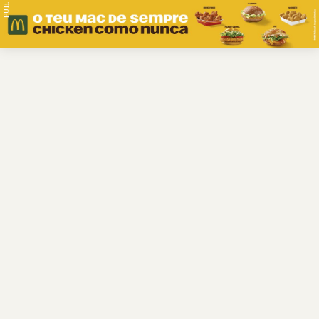
PUB.
Braga
Região
Desporto
Religião
Nacional
Internacional