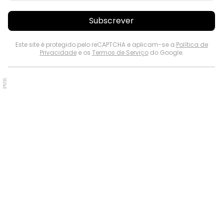
Subscrever
Este site é protegido pelo reCAPTCHA e aplicam-se a
Política de
Privacidade
e os
Termos de Serviço
do Google.
PUB.