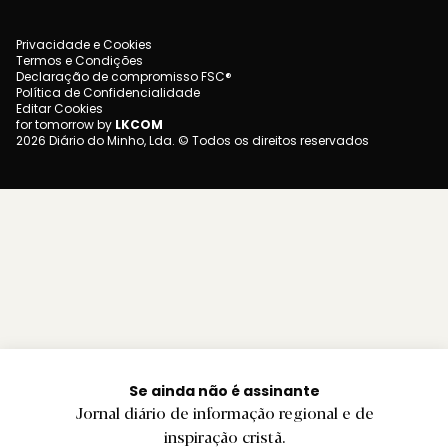
Privacidade e Cookies
Termos e Condições
Declaração de compromisso FSC®
Política de Confidencialidade
Editar Cookies
for tomorrow by
LKCOM
2026 Diário do Minho, Lda. © Todos os direitos reservados
Se ainda não é assinante
Jornal diário de informação regional e de
inspiração cristã.