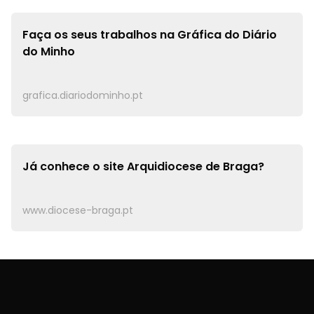
Faça os seus trabalhos na
Gráfica do Diário
do Minho
grafica.diariodominho.pt
Já conhece o site
Arquidiocese de Braga?
www.diocese-braga.pt