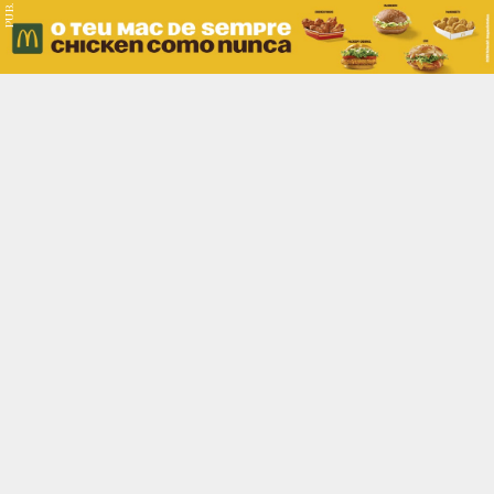
PUB.
Braga
Região
Desporto
Religião
Nacional
Internacional