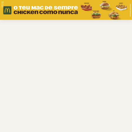
PUB.
Braga
Região
Desporto
Religião
Nacional
Internacional