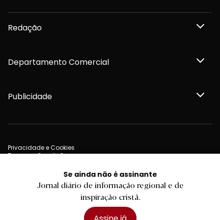
Redação
Departamento Comercial
Publicidade
Privacidade e Cookies
Termos e Condições
Declaração de compromisso FSC®
Política de Confidencialidade
Se ainda não é assinante
Editar Cookies
Jornal diário de informação regional e de
for tomorrow by
LKCOM
2026 Diário do Minho, Lda. © Todos os direitos reservados
inspiração cristã.
Assine já