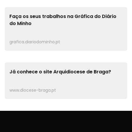
Faça os seus trabalhos na
Gráfica do Diário
do Minho
grafica.diariodominho.pt
Já conhece o site
Arquidiocese de Braga?
www.diocese-braga.pt