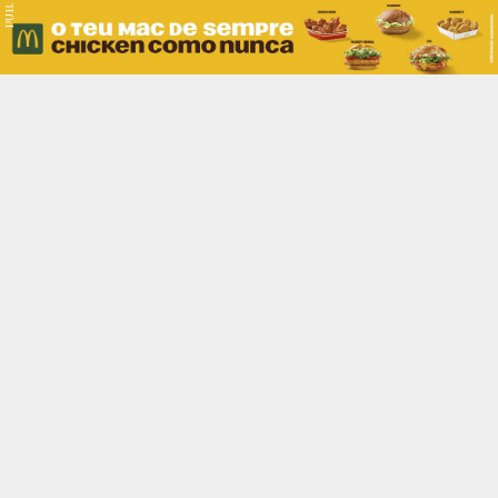
PUB.
Braga
Região
Desporto
Religião
Nacional
Internacional