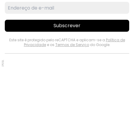
Subscrever
Este site é protegido pelo reCAPTCHA e aplicam-se a
Política de
Privacidade
e os
Termos de Serviço
do Google.
PUB.