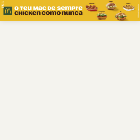
PUB.
Braga
Região
Desporto
Religião
Nacional
Internacional