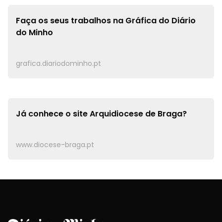
Faça os seus trabalhos na
Gráfica do Diário
do Minho
grafica.diariodominho.pt
Já conhece o site
Arquidiocese de Braga?
www.diocese-braga.pt