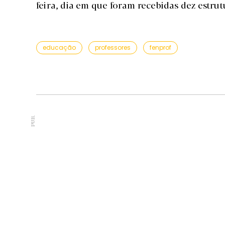
feira, dia em que foram recebidas dez estrutu
educação
professores
fenprof
PUB.