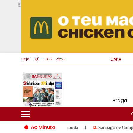
PUB.
DMtv
Hoje
18ºC
28ºC
Braga
Ao Minuto
inovação do mundo da moda
|
Santiago de Compostela inaugura 
D.