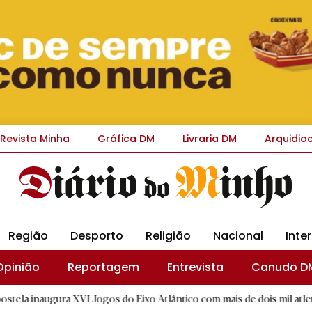
Revista Minha
Gráfica DM
Livraria DM
Arquidio
Região
Desporto
Religião
Nacional
Inte
Opinião
Reportagem
Entrevista
Canudo D
XVI Jogos do Eixo Atlântico com mais de dois mil atletas
|
L
D.