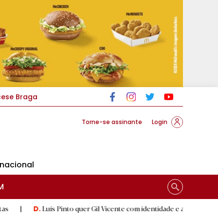
cese Braga
Torne-se assinante
Login
rnacional
M
uís Pinto quer Gil Vicente com identidade e a respeitar 'herança'
|