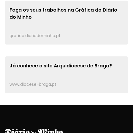
Faça os seus trabalhos na
Gráfica do Diário
do Minho
grafica.diariodominho.pt
Já conhece o site
Arquidiocese de Braga?
www.diocese-braga.pt