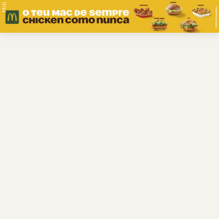
PUB.
Braga
Região
Desporto
Religião
Nacional
Internacional