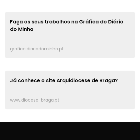
Faça os seus trabalhos na
Gráfica do Diário
do Minho
grafica.diariodominho.pt
Já conhece o site
Arquidiocese de Braga?
www.diocese-braga.pt