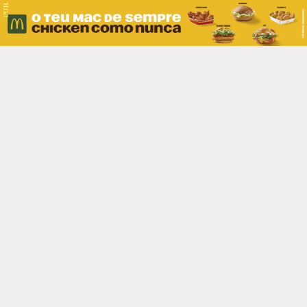
PUB.
Braga
Região
Desporto
Religião
Nacional
Internacional