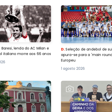
 Baresi, lenda do AC Milan e
D.
Seleção de andebol de su
l italiano morre aos 66 anos
apura-se para a 'main round
Europeu
2026
1 agosto 2026