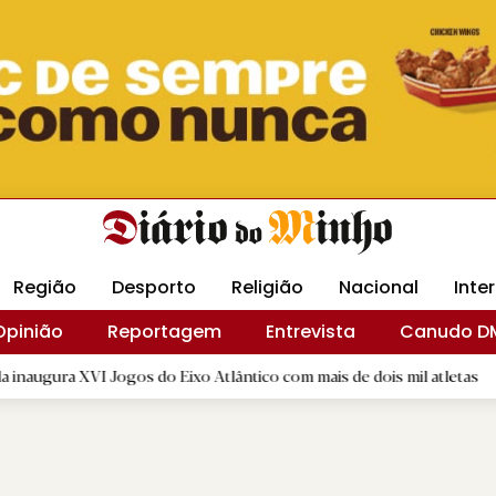
Revista Minha
Gráfica DM
Livraria DM
Arquidio
Região
Desporto
Religião
Nacional
Inte
Opinião
Reportagem
Entrevista
Canudo D
Jogos do Eixo Atlântico com mais de dois mil atletas
|
Flor D
D.