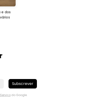
 e dos
 vários
r
Subscrever
Serviço
do Google.