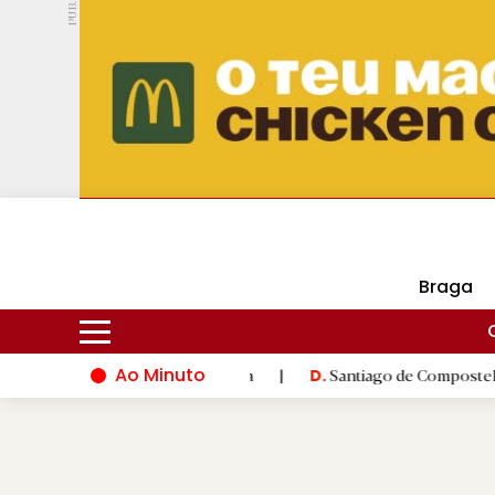
PUB.
DMtv
Hoje
14ºC
31ºC
Braga
Ao Minuto
ação do mundo da moda
|
Santiago de Compostela inaugura XVI 
D.