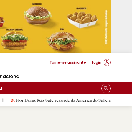
cese Braga
Torne-se assinante
Login
rnacional
M
eniz Ruiz bate recorde da América do Sul e alcança segunda melhor 