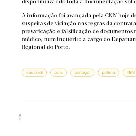
disponibilizando toda a documentação solic
A informação foi avançada pela CNN hoje d
suspeitas de viciação nas regras da contrat
prevaricação e falsificação de documentos 
médico, num inquérito a cargo do Departam
Regional do Porto.
nacional
país
portugal
polícia
INEM
PUB.