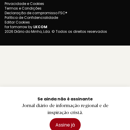
Privacidade e Cookies
Termos e Condições
Declaração de compromisso FSC®
Política de Confidencialidade
Editar Cookies
for tomorrow by
LKCOM
2026 Diário do Minho, Lda. © Todos os direitos reservados
Se ainda não é assinante
Jornal diário de informação regional e de
inspiração cristã.
Assine já