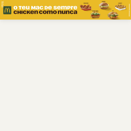
PUB.
Braga
Região
Desporto
Religião
Nacional
Internacional