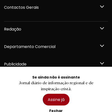
Contactos Gerais
Redação
Departamento Comercial
Publicidade
Se ainda não é assinante
Jornal diário de informação regional e de
inspiração cristã.
Privacidade e Cookies
Termos e Condições
Declaração de compromisso FSC®
Assine já
Política de Confidencialidade
Editar Cookies
for tomorrow by
LKCOM
Fechar