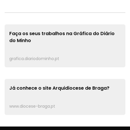
Faça os seus trabalhos na
Gráfica do Diário
do Minho
grafica.diariodominho.pt
Já conhece o site
Arquidiocese de Braga?
www.diocese-braga.pt