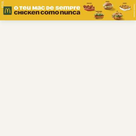
PUB.
Braga
Região
Desporto
Religião
Nacional
Internacional