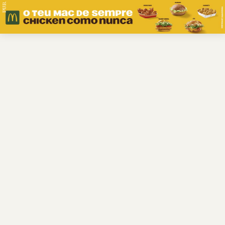
PUB.
Braga
Região
Desporto
Religião
Nacional
Internacional