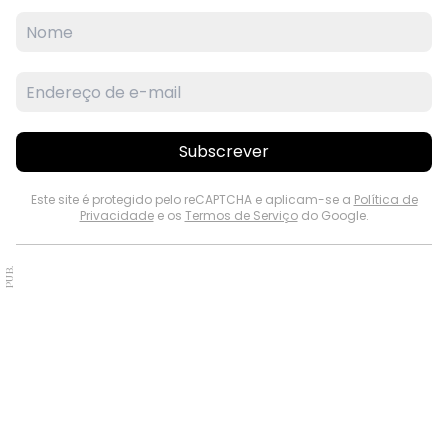
Subscrever
Este site é protegido pelo reCAPTCHA e aplicam-se a
Política de
Privacidade
e os
Termos de Serviço
do Google.
PUB.