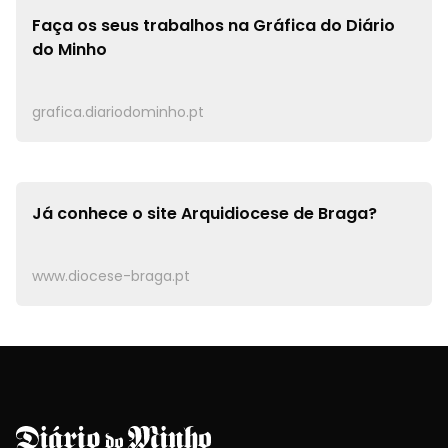
Faça os seus trabalhos na
Gráfica do Diário
do Minho
grafica.diariodominho.pt
Já conhece o site
Arquidiocese de Braga?
www.diocese-braga.pt