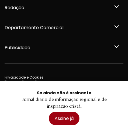
Redação
Departamento Comercial
Publicidade
Privacidade e Cookies
Termos e Condições
Declaração de compromisso FSC®
Política de Confidencialidade
Se ainda não é assinante
Editar Cookies
Jornal diário de informação regional e de
for tomorrow by
LKCOM
2026 Diário do Minho, Lda. © Todos os direitos reservados
inspiração cristã.
Assine já