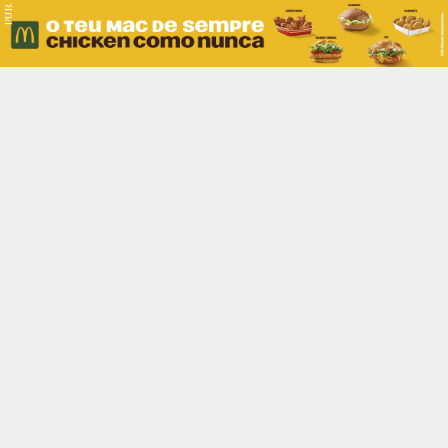
PUB.
Braga
Região
Desporto
Religião
Nacional
Internacional