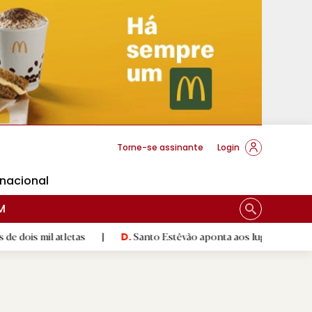
cese Braga
Torne-se assinante
Login
rnacional
M
 atletas
|
Santo Estêvão aponta aos lugares cimeiros da Hon
D.