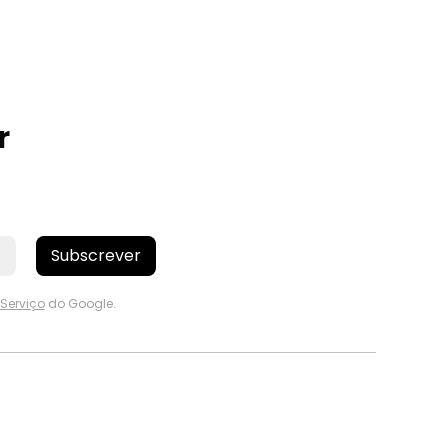
r
Subscrever
Serviço
do Google.