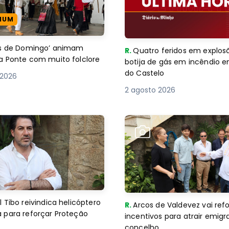
IUM
es de Domingo’ animam
R.
Quatro feridos em explos
a Ponte com muito folclore
botija de gás em incêndio 
do Castelo
 2026
2 agosto 2026
 Tibo reivindica helicóptero
R.
Arcos de Valdevez vai ref
 para reforçar Proteção
incentivos para atrair emigr
concelho