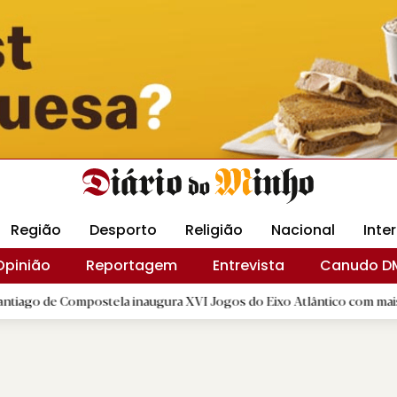
Revista Minha
Gráfica DM
Livraria DM
Arquidio
Região
Desporto
Religião
Nacional
Inte
Opinião
Reportagem
Entrevista
Canudo D
ompostela inaugura XVI Jogos do Eixo Atlântico com mais de dois mil