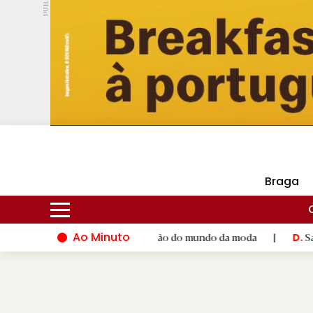
PUB.
DMtv
Hoje
16ºC
28ºC
Braga
Ao Minuto
lco ao talento e à inovação do mundo da moda
|
Santiago de C
D.