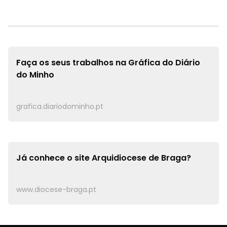
Faça os seus trabalhos na
Gráfica do Diário
do Minho
grafica.diariodominho.pt
Já conhece o site
Arquidiocese de Braga?
www.diocese-braga.pt