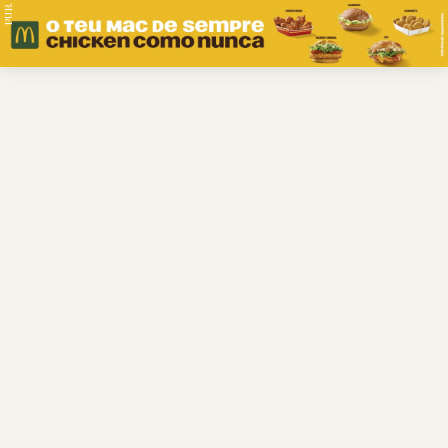
PUB.
Braga
Região
Desporto
Religião
Nacional
Internacional