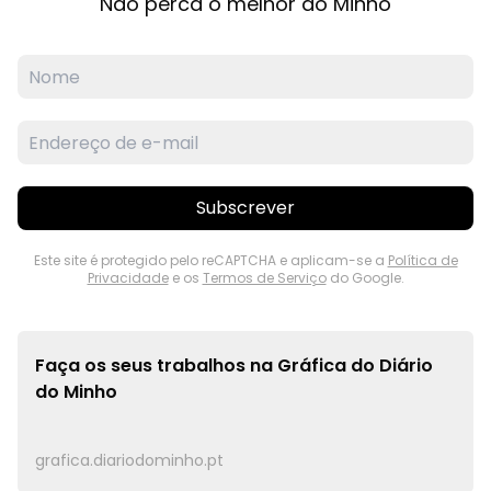
Não perca o melhor do Minho
Subscrever
Este site é protegido pelo reCAPTCHA e aplicam-se a
Política de
Privacidade
e os
Termos de Serviço
do Google.
Faça os seus trabalhos na
Gráfica do Diário
do Minho
grafica.diariodominho.pt