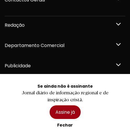
Redação
Departamento Comercial
Publicidade
Se ainda não é assinante
Jornal diário de informação regional e de
Privacidade e Cookies
inspiração cristã.
Termos e Condições
Declaração de compromisso FSC®
Política de Confidencialidade
Assine já
Editar Cookies
for tomorrow by
LKCOM
2026 Diário do Minho, Lda. © Todos os direitos reservados
Fechar