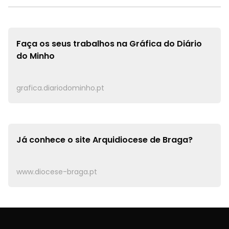
Faça os seus trabalhos na
Gráfica do Diário
do Minho
grafica.diariodominho.pt
Já conhece o site
Arquidiocese de Braga?
www.diocese-braga.pt