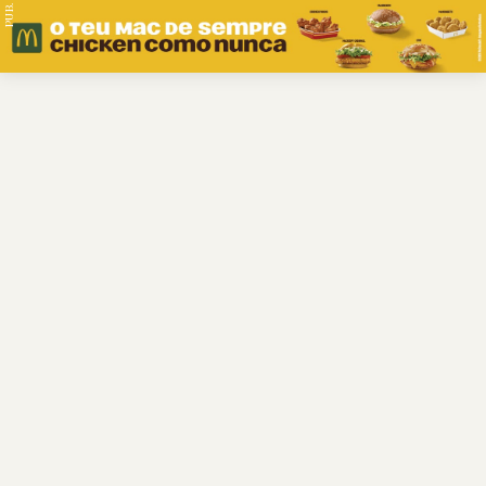
PUB.
Braga
Região
Desporto
Religião
Nacional
Internacional