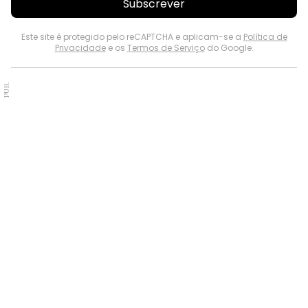
Subscrever
Este site é protegido pelo reCAPTCHA e aplicam-se a
Política de
Privacidade
e os
Termos de Serviço
do Google.
PUB.