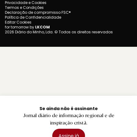
Privacidade e Cookies
Termos e Condições
Declaração de compromisso FSC®
Política de Confidencialidade
Editar Cookies
for tomorrow by
LKCOM
2026 Diário do Minho, Lda. © Todos os direitos reservados
Se ainda não é assinante
Jornal diário de informação regional e de
inspiração cristã.
Assine já