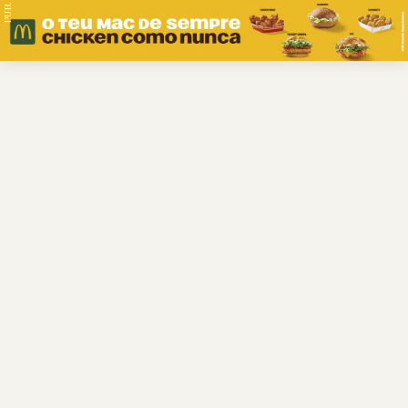
PUB.
Braga
Região
Desporto
Religião
Nacional
Internacional