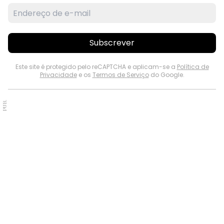
Subscrever
Este site é protegido pelo reCAPTCHA e aplicam-se a
Política de
Privacidade
e os
Termos de Serviço
do Google.
PUB.