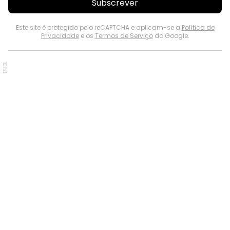
Subscrever
Este site é protegido pelo reCAPTCHA e aplicam-se a
Política de
Privacidade
e os
Termos de Serviço
do Google.
PUB.