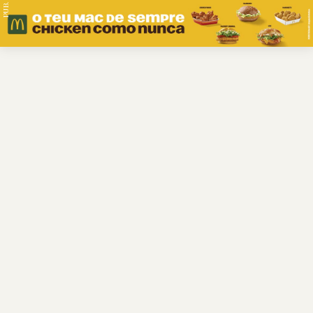
PUB.
Braga
Região
Desporto
Religião
Nacional
Internacional