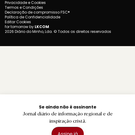
Privacidade e Cookies
Termos e Condições
Declaração de compromisso FSC®
Política de Confidencialidade
Editar Cookies
for tomorrow by
LKCOM
2026 Diário do Minho, Lda. © Todos os direitos reservados
Se ainda não é assinante
Jornal diário de informação regional e de
inspiração cristã.
Assine já