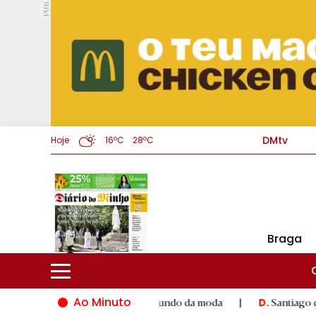
PUB.
DMtv
Hoje
16ºC
28ºC
Braga
Ao Minuto
alento e à inovação do mundo da moda
|
Santiago de Compostel
D.