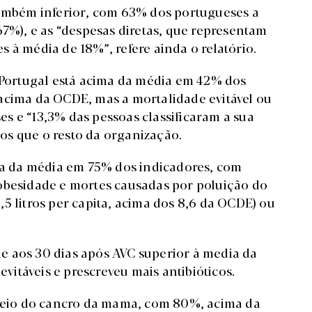
também inferior, com 63% dos portugueses a
67%), e as “despesas diretas, que representam
 à média de 18%”, refere ainda o relatório.
, Portugal está acima da média em 42% dos
acima da OCDE, mas a mortalidade evitável ou
ses e “13,3% das pessoas classificaram a sua
os que o resto da organização.
ima da média em 75% dos indicadores, com
obesidade e mortes causadas por poluição do
5 litros per capita, acima dos 8,6 da OCDE) ou
e aos 30 dias após AVC superior à media da
itáveis e prescreveu mais antibióticos.
treio do cancro da mama, com 80%, acima da