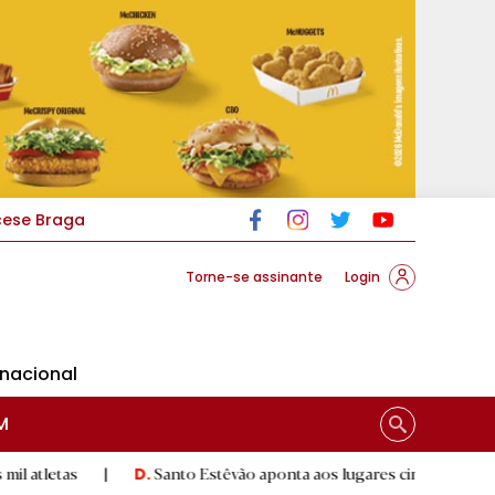
cese Braga
Torne-se assinante
Login
rnacional
M
|
Santo Estêvão aponta aos lugares cimeiros da Honra
|
D.