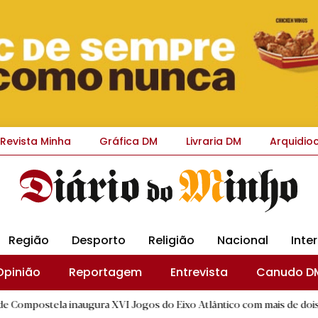
Revista Minha
Gráfica DM
Livraria DM
Arquidio
Região
Desporto
Religião
Nacional
Inte
Opinião
Reportagem
Entrevista
Canudo D
a inaugura XVI Jogos do Eixo Atlântico com mais de dois mil atletas