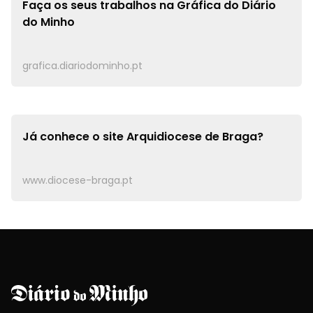
Faça os seus trabalhos na
Gráfica do Diário
do Minho
grafica.diariodominho.pt
Já conhece o site
Arquidiocese de Braga?
www.diocese-braga.pt