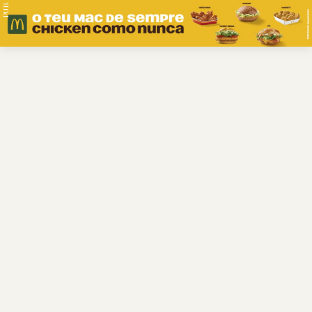
PUB.
Braga
Região
Desporto
Religião
Nacional
Internacional