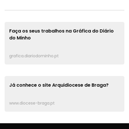
Faça os seus trabalhos na
Gráfica do Diário
do Minho
grafica.diariodominho.pt
Já conhece o site
Arquidiocese de Braga?
www.diocese-braga.pt