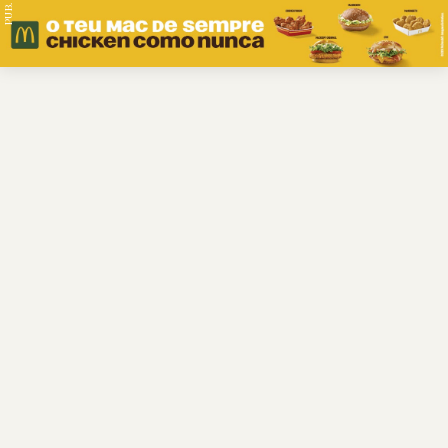
PUB.
Braga
Região
Desporto
Religião
Nacional
Internacional