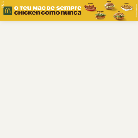
PUB.
Braga
Região
Desporto
Religião
Nacional
Internacional