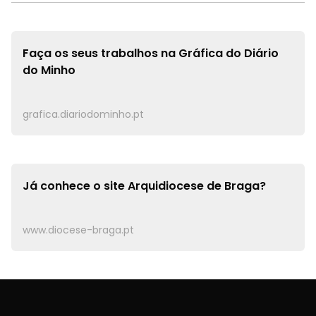
Faça os seus trabalhos na
Gráfica do Diário
do Minho
grafica.diariodominho.pt
Já conhece o site
Arquidiocese de Braga?
www.diocese-braga.pt