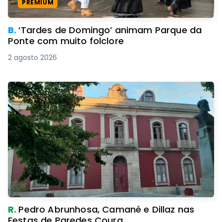
PREMIUM
B.
‘Tardes de Domingo’ animam Parque da
Ponte com muito folclore
2 agosto 2026
R.
Pedro Abrunhosa, Camané e Dillaz nas
Festas de Paredes Coura