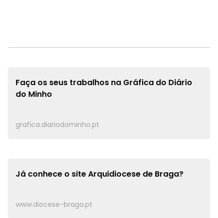
Faça os seus trabalhos na
Gráfica do Diário
do Minho
grafica.diariodominho.pt
Já conhece o site
Arquidiocese de Braga?
www.diocese-braga.pt