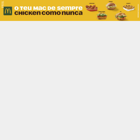
PUB.
Braga
Região
Desporto
Religião
Nacional
Internacional