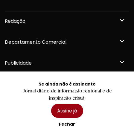
Redação
Departamento Comercial
Publicidade
Se ainda não é assinante
Jornal diário de informação regional e de
Privacidade e Cookies
inspiração cristã.
Termos e Condições
Declaração de compromisso FSC®
Política de Confidencialidade
Assine já
Editar Cookies
for tomorrow by
LKCOM
2026 Diário do Minho, Lda. © Todos os direitos reservados
Fechar