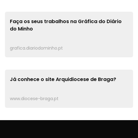
Faça os seus trabalhos na
Gráfica do Diário
do Minho
grafica.diariodominho.pt
Já conhece o site
Arquidiocese de Braga?
www.diocese-braga.pt