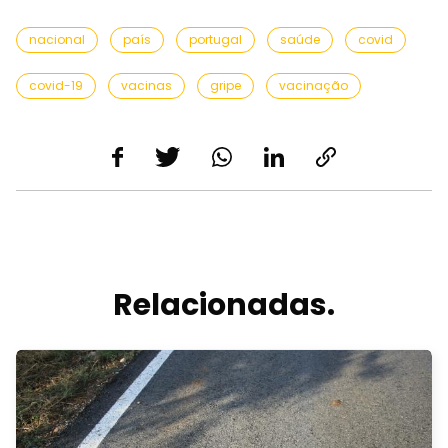
nacional
país
portugal
saúde
covid
covid-19
vacinas
gripe
vacinação
Relacionadas.