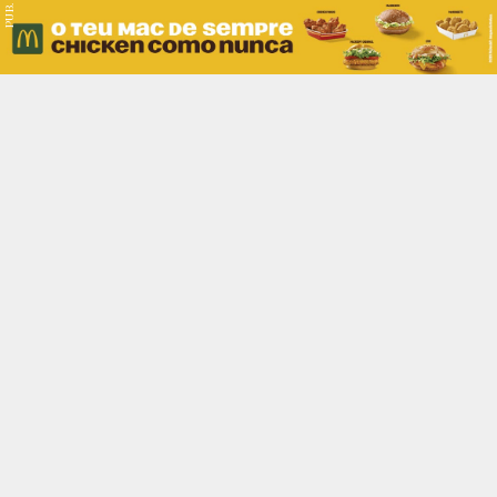
PUB.
Braga
Região
Desporto
Religião
Nacional
Internacional