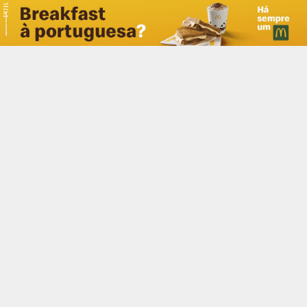
PUB.
Braga
Região
Desporto
Religião
Nacional
Internacional