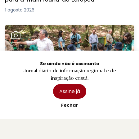
1 agosto 2026
Se ainda não é assinante
Jornal diário de informação regional e de
inspiração cristã.
PREMIUM
Assine já
R.
Câmara de Fafe agraciada pelo CNE com
Fechar
Medalha de Agradecimento
5 agosto 2026