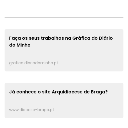
Faça os seus trabalhos na
Gráfica do Diário
do Minho
grafica.diariodominho.pt
Já conhece o site
Arquidiocese de Braga?
www.diocese-braga.pt