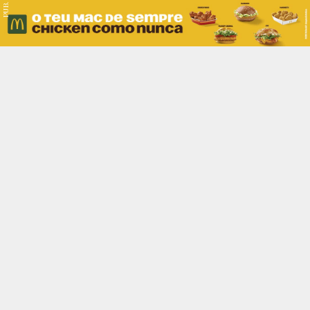
PUB.
Braga
Região
Desporto
Religião
Nacional
Internacional