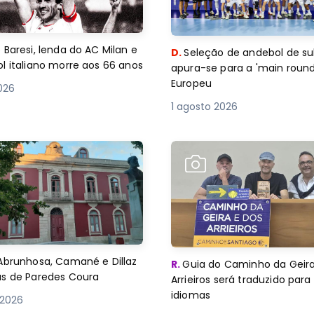
 Baresi, lenda do AC Milan e
D.
Seleção de andebol de su
l italiano morre aos 66 anos
apura-se para a 'main round
Europeu
2026
1 agosto 2026
Abrunhosa, Camané e Dillaz
R.
Guia do Caminho da Geira
as de Paredes Coura
Arrieiros será traduzido para
idiomas
 2026