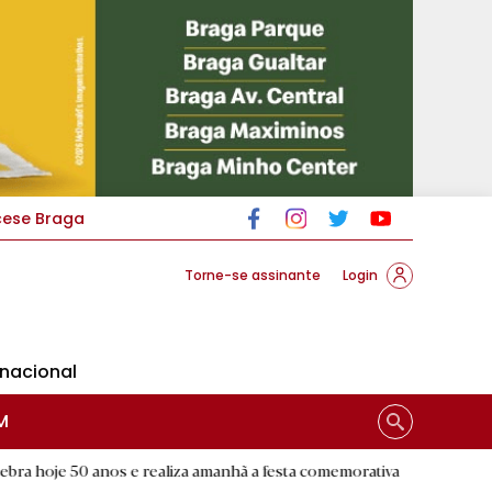
cese Braga
Torne-se assinante
Login
rnacional
M
s e realiza amanhã a festa comemorativa
|
Flor Deniz Ruiz ba
D.