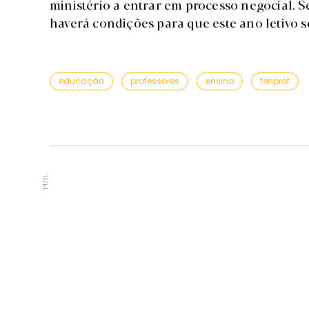
ministério a entrar em processo negocial. Se
haverá condições para que este ano letivo se
educação
professores
ensino
fenprof
PUB.