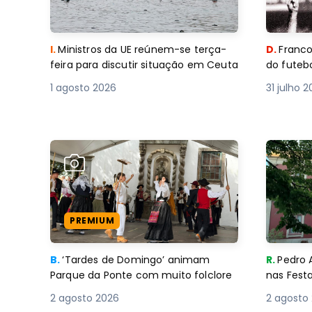
I.
Ministros da UE reúnem-se terça-
D.
Franco
feira para discutir situação em Ceuta
do futebo
1 agosto 2026
31 julho 
PREMIUM
B.
‘Tardes de Domingo’ animam
R.
Pedro 
Parque da Ponte com muito folclore
nas Fest
2 agosto 2026
2 agosto