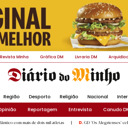
Revista Minha
Gráfica DM
Livraria DM
Arquidio
Região
Desporto
Religião
Nacional
Inte
Opinião
Reportagem
Entrevista
Canudo D
de dois mil atletas
|
GD "Os Alegrienses" celebra hoje 50 ano
D.