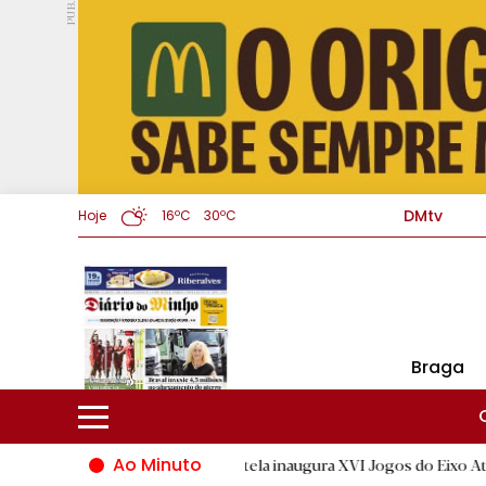
PUB.
DMtv
Hoje
16ºC
30ºC
Braga
Ao Minuto
ntiago de Compostela inaugura XVI Jogos do Eixo Atlântico com mais 