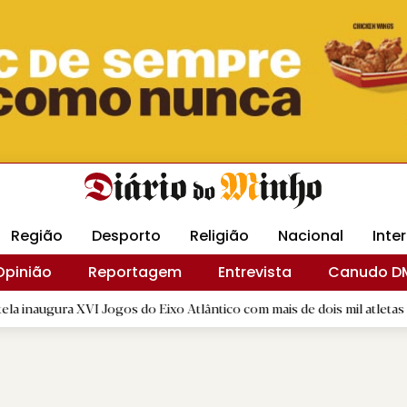
Revista Minha
Gráfica DM
Livraria DM
Arquidio
Região
Desporto
Religião
Nacional
Inte
Opinião
Reportagem
Entrevista
Canudo D
I Jogos do Eixo Atlântico com mais de dois mil atletas
|
Inte
B.