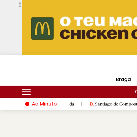
PUB.
DMtv
Hoje
16ºC
26ºC
Braga
Ao Minuto
ovação do mundo da moda
|
Santiago de Compostela inaugura XV
D.