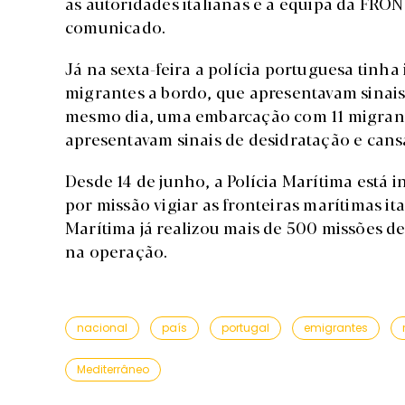
as autoridades italianas e a equipa da FRON
comunicado.
Já na sexta-feira a polícia portuguesa tinh
migrantes a bordo, que apresentavam sinais 
mesmo dia, uma embarcação com 11 migran
apresentavam sinais de desidratação e cans
Desde 14 de junho, a Polícia Marítima está
por missão vigiar as fronteiras marítimas it
Marítima já realizou mais de 500 missões de
na operação.
nacional
país
portugal
emigrantes
Mediterrâneo