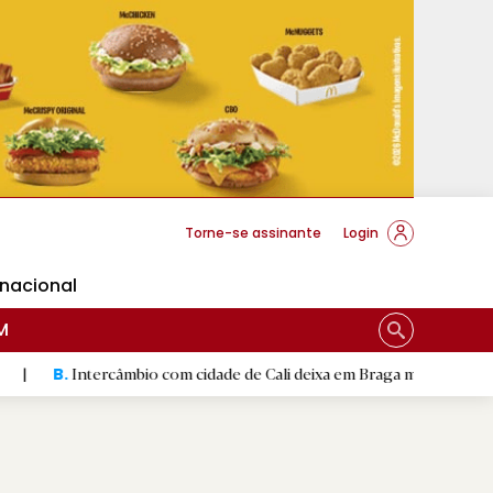
cese Braga
Torne-se assinante
Login
rnacional
M
rcâmbio com cidade de Cali deixa em Braga mural artístico
|
C
D.