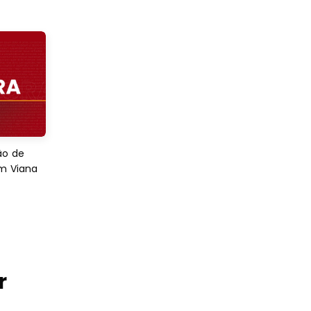
ão de
em Viana
r